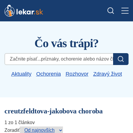
Čo vás trápi?
Hľadať:
Aktuality
Ochorenia
Rozhovor
Zdravý život
creutzfeldtova-jakobova choroba
1 zo 1 článkov
Zoradiť