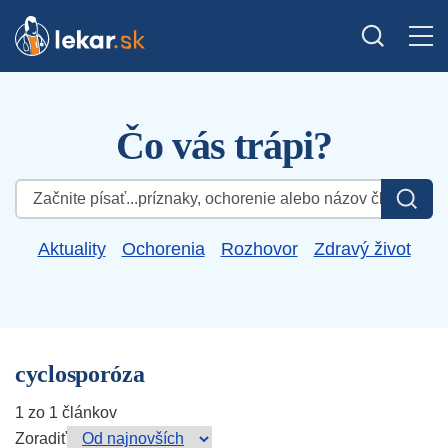
Čo vás trápi?
Hľadať:
Aktuality
Ochorenia
Rozhovor
Zdravý život
cyclosporóza
1 zo 1 článkov
Zoradiť