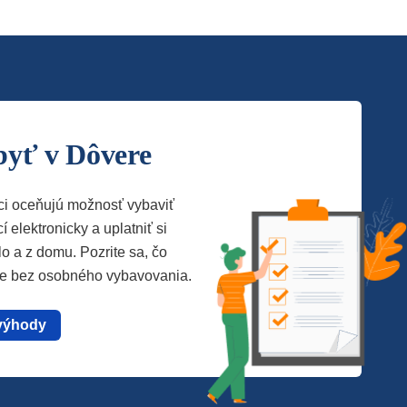
byť v Dôvere
ci oceňujú možnosť vybaviť
í elektronicky a uplatniť si
lo a z domu. Pozrite sa, čo
te bez osobného vybavovania.
výhody