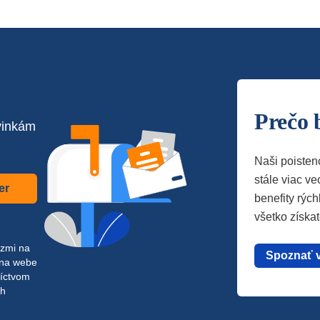
Prečo 
vinkám
Naši poisten
stále viac vec
er
benefity rých
všetko získa
azmi na
Spoznať 
 na webe
níctvom
ch