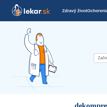
Zdravý život
Ochoreni
Hľadať:
dekompre