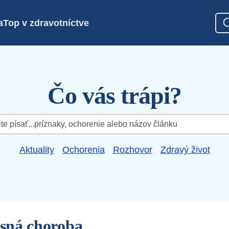
a
Top v zdravotníctve
Čo vás trápi?
Aktuality
Ochorenia
Rozhovor
Zdravý život
sná choroba