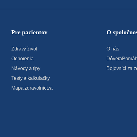
Pre pacientov
O spoločnos
Zdravý život
O nás
Ochorenia
DôveraPomáha
Návody a tipy
Bojovníci za z
Testy a kalkulačky
Mapa zdravotníctva