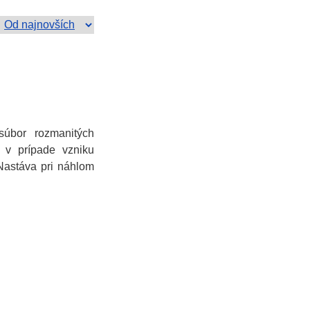
úbor rozmanitých
ú v prípade vzniku
 Nastáva pri náhlom