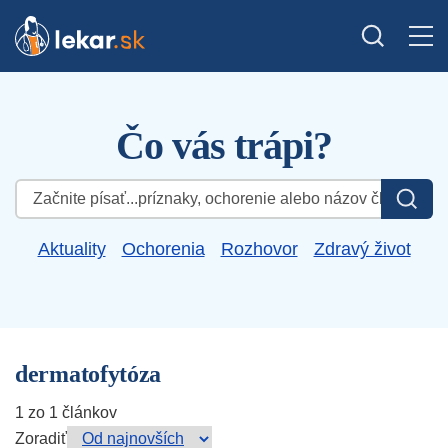
Čo vás trápi?
Hľadať:
Aktuality
Ochorenia
Rozhovor
Zdravý život
dermatofytóza
1 zo 1 článkov
Zoradiť