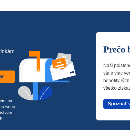
Prečo 
vinkám
Naši poisten
stále viac vec
er
benefity rých
všetko získa
azmi na
Spoznať 
 na webe
níctvom
ch