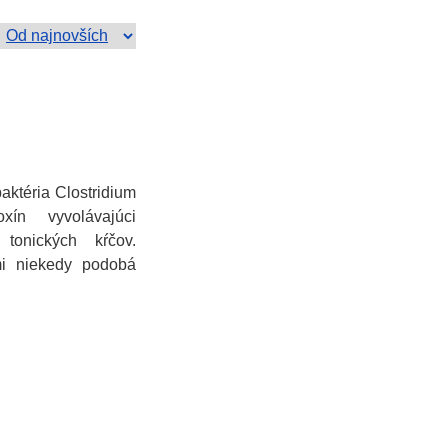
aktéria Clostridium
oxín vyvolávajúci
 tonických kŕčov.
mi niekedy podobá