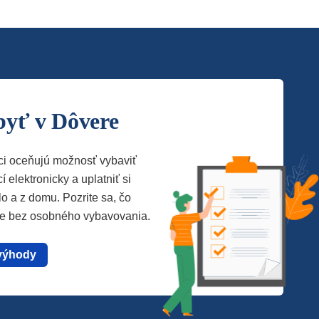
byť v Dôvere
ci oceňujú možnosť vybaviť
í elektronicky a uplatniť si
lo a z domu. Pozrite sa, čo
te bez osobného vybavovania.
výhody