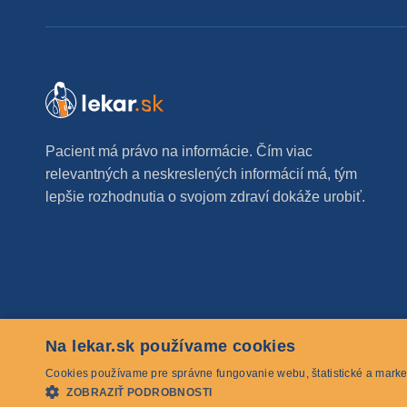
Pacient má právo na informácie. Čím viac
relevantných a neskreslených informácií má, tým
lepšie rozhodnutia o svojom zdraví dokáže urobiť.
Na lekar.sk používame cookies
© 2026 lekar.sk Všetky práva vyhradené
Cookies používame pre správne fungovanie webu, štatistické a marke
ZOBRAZIŤ PODROBNOSTI