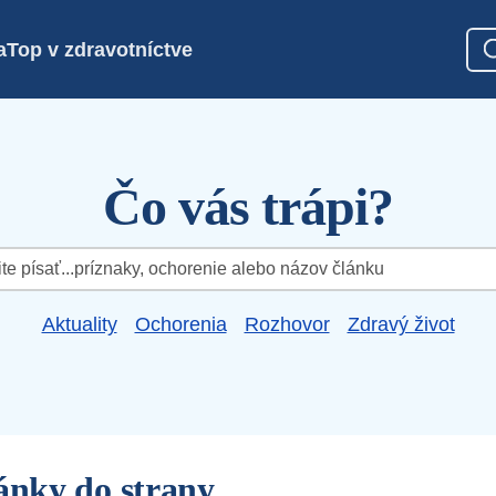
a
Top v zdravotníctve
Čo vás trápi?
Aktuality
Ochorenia
Rozhovor
Zdravý život
sánky do strany