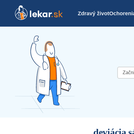
Zdravý život
Ochoreni
Hľadať:
deviácia 