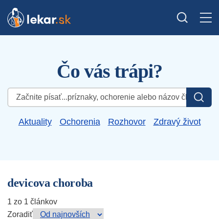
Čo vás trápi?
Hľadať:
Aktuality
Ochorenia
Rozhovor
Zdravý život
devicova choroba
1 zo 1 článkov
Zoradiť