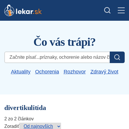
Čo vás trápi?
Hľadať:
Aktuality
Ochorenia
Rozhovor
Zdravý život
divertikulitída
2 zo 2 článkov
Zoradiť