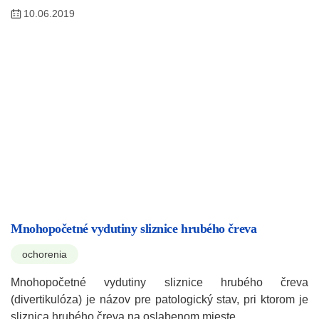
10.06.2019
Mnohopočetné vydutiny sliznice hrubého čreva
ochorenia
Mnohopočetné vydutiny sliznice hrubého čreva
(divertikulóza) je názov pre patologický stav, pri ktorom je
sliznica hrubého čreva na oslabenom mieste…