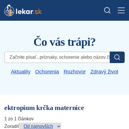
Čo vás trápi?
Hľadať:
Aktuality
Ochorenia
Rozhovor
Zdravý život
ektropium krčka maternice
1 zo 1 článkov
Zoradiť