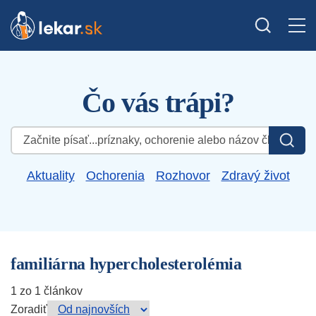
Čo vás trápi?
Hľadať:
Aktuality
Ochorenia
Rozhovor
Zdravý život
familiárna hypercholesterolémia
1 zo 1 článkov
Zoradiť