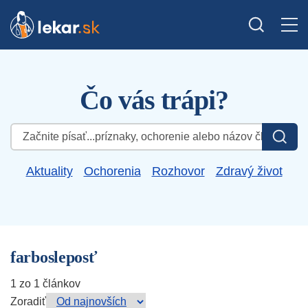
Čo vás trápi?
Hľadať:
Aktuality
Ochorenia
Rozhovor
Zdravý život
farbosleposť
1 zo 1 článkov
Zoradiť