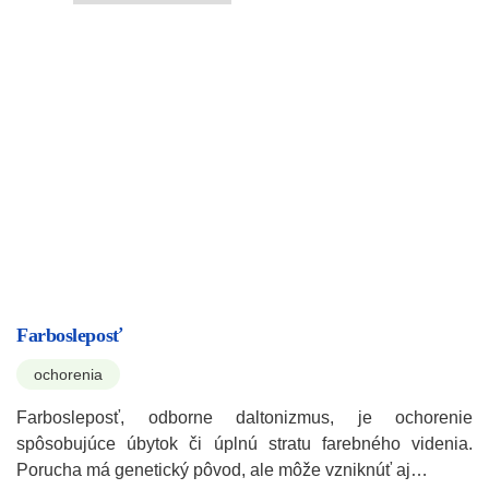
Farbosleposť
ochorenia
Farbosleposť, odborne daltonizmus, je ochorenie
spôsobujúce úbytok či úplnú stratu farebného videnia.
Porucha má genetický pôvod, ale môže vzniknúť aj…