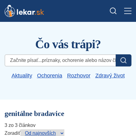
Čo vás trápi?
Hľadať:
Aktuality
Ochorenia
Rozhovor
Zdravý život
genitálne bradavice
3 zo 3 článkov
Zoradiť