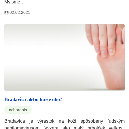
My sme…
02.02.2021
Bradavica alebo kurie oko?
ochorenia
Bradavica je výrastok na koži spôsobený ľudským
papilomavírusom. Vyzerá ako malý hrbolček veľkosti