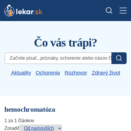
Čo vás trápi?
Hľadať:
Aktuality
Ochorenia
Rozhovor
Zdravý život
hemochromatóza
1 zo 1 článkov
Zoradiť