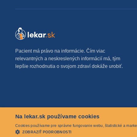
Pacient má právo na informácie. Čím viac
relevantných a neskreslených informácií má, tým
lepšie rozhodnutia o svojom zdraví dokáže urobiť.
Na lekar.sk používame cookies
© 2026 lekar.sk Všetky práva vyhradené
Cookies používame pre správne fungovanie webu, štatistické a marke
ZOBRAZIŤ PODROBNOSTI