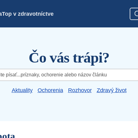
a
Top v zdravotníctve
Čo vás trápi?
Aktuality
Ochorenia
Rozhovor
Zdravý život
pota