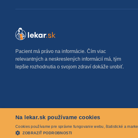
Pacient má právo na informácie. Čím viac
relevantných a neskreslených informácií má, tým
lepšie rozhodnutia o svojom zdraví dokáže urobiť.
Na lekar.sk používame cookies
© 2026 lekar.sk Všetky práva vyhradené
Cookies používame pre správne fungovanie webu, štatistické a marke
ZOBRAZIŤ PODROBNOSTI