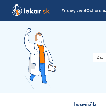
Zdravý život
Ochoreni
Hľadať:
horúčk