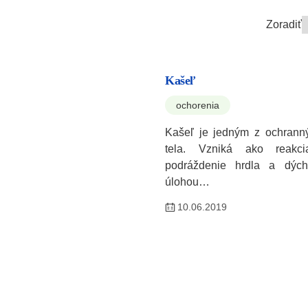
Zoradiť
Kašeľ
ochorenia
Kašeľ je jedným z ochranný
tela. Vzniká ako reakc
podráždenie hrdla a dých
úlohou…
10.06.2019