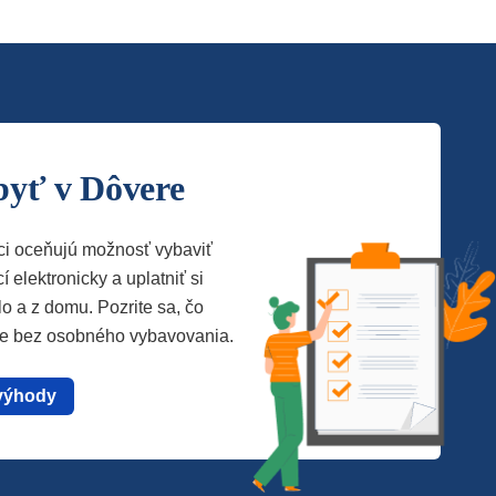
byť v Dôvere
ci oceňujú možnosť vybaviť
í elektronicky a uplatniť si
lo a z domu. Pozrite sa, čo
te bez osobného vybavovania.
výhody