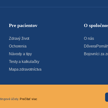
Pre pacientov
O spoločnos
Zdravý život
O nás
Ochorenia
DôveraPomáha
Návody a tipy
Bojovníci za z
Testy a kalkulačky
Mapa zdravotníctva
tingové účely.
Prečítať viac