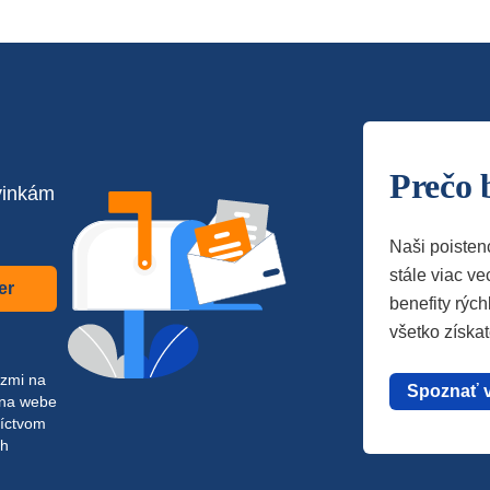
Prečo 
vinkám
Naši poisten
stále viac vec
er
benefity rých
všetko získa
azmi na
Spoznať 
 na webe
níctvom
ch