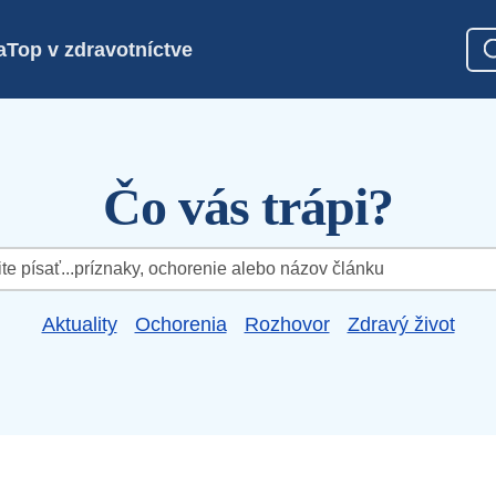
a
Top v zdravotníctve
Čo vás trápi?
Aktuality
Ochorenia
Rozhovor
Zdravý život