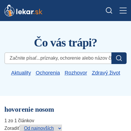
Čo vás trápi?
Hľadať:
Aktuality
Ochorenia
Rozhovor
Zdravý život
hovorenie nosom
1 zo 1 článkov
Zoradiť