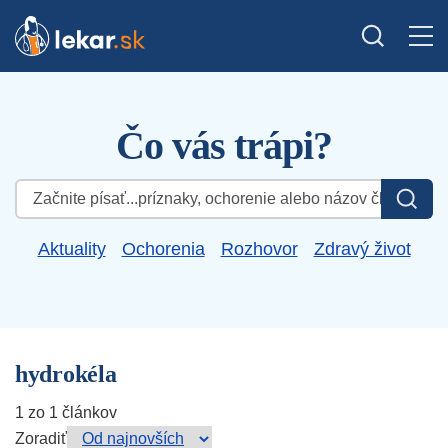
Čo vás trápi?
Hľadať:
Aktuality
Ochorenia
Rozhovor
Zdravý život
hydrokéla
1 zo 1 článkov
Zoradiť