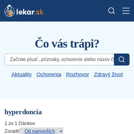
Čo vás trápi?
Hľadať:
Aktuality
Ochorenia
Rozhovor
Zdravý život
hyperdoncia
1 zo 1 článkov
Zoradiť