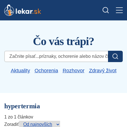
Čo vás trápi?
Hľadať:
Aktuality
Ochorenia
Rozhovor
Zdravý život
hypertermia
1 zo 1 článkov
Zoradiť