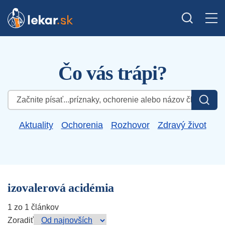
Čo vás trápi?
Hľadať:
Aktuality
Ochorenia
Rozhovor
Zdravý život
izovalerová acidémia
1 zo 1 článkov
Zoradiť