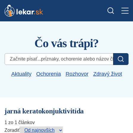
Čo vás trápi?
Hľadať:
Aktuality
Ochorenia
Rozhovor
Zdravý život
jarná keratokonjuktivitída
1 zo 1 článkov
Zoradiť