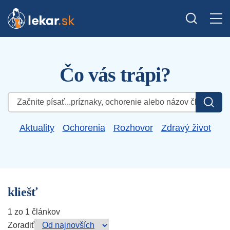
Čo vás trápi?
Hľadať:
Aktuality
Ochorenia
Rozhovor
Zdravý život
kliešť
1 zo 1 článkov
Zoradiť