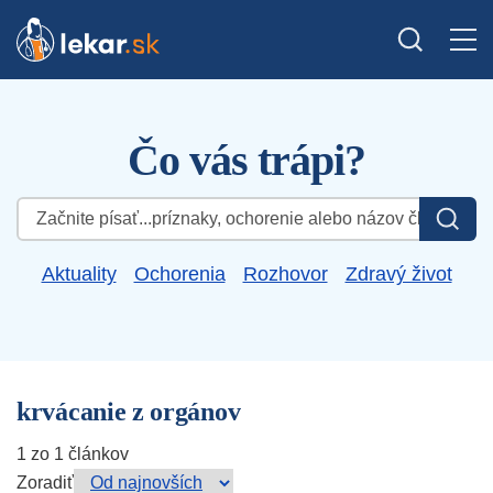
Čo vás trápi?
Hľadať:
Aktuality
Ochorenia
Rozhovor
Zdravý život
krvácanie z orgánov
1 zo 1 článkov
Zoradiť