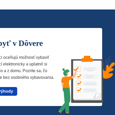
byť v Dôvere
ci oceňujú možnosť vybaviť
í elektronicky a uplatniť si
lo a z domu. Pozrite sa, čo
te bez osobného vybavovania.
výhody