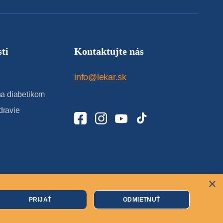
ti
Kontaktujte nás
info@lekar.sk
 diabetikom
dravie
×
Cookies
PRIJAŤ
ODMIETNUŤ