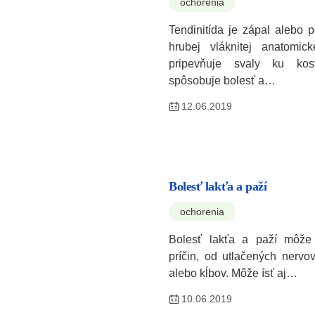
ochorenia
Tendinitída je zápal alebo 
hrubej vláknitej anatomicke
pripevňuje svaly ku kos
spôsobuje bolesť a…
12.06.2019
Bolesť lakťa a paží
ochorenia
Bolesť lakťa a paží môže
príčin, od utlačených nervo
alebo kĺbov. Môže ísť aj…
10.06.2019