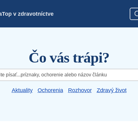
a
Top v zdravotníctve
Čo vás trápi?
Aktuality
Ochorenia
Rozhovor
Zdravý život