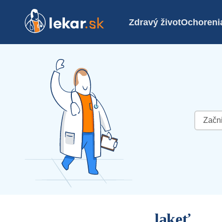
Zdravý život
Ochoreni
Hľadať:
lakeť