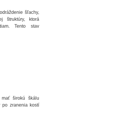
podráždenie šľachy,
j štruktúry, ktorá
tiam. Tento stav
 mať širokú škálu
v po zranenia kostí