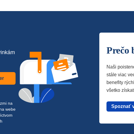
Prečo 
vinkám
Naši poisten
stále viac vec
er
benefity rých
všetko získa
azmi na
Spoznať 
 na webe
níctvom
ch