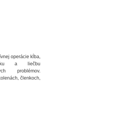
ívnej operácie kĺba,
tiku a liečbu
vých problémov.
olenách, členkoch,