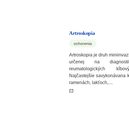
Artroskopia
ochorenia
Artroskopia je druh miniinvaz
určenej na diagnos
reumatologických kĺbo
Najčastejšie savykonávana k
ramenách, lakťoch,…