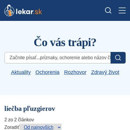
Čo vás trápi?
Hľadať:
Aktuality
Ochorenia
Rozhovor
Zdravý život
liečba pľuzgierov
2 zo 2 článkov
Zoradiť