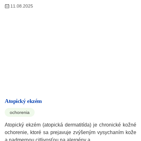
11.08.2025
Atopický ekzém
ochorenia
Atopický ekzém (atopická dermatitída) je chronické kožné
ochorenie, ktoré sa prejavuje zvýšeným vysychaním kože
a nadmernou citlivosťou na alergény a…