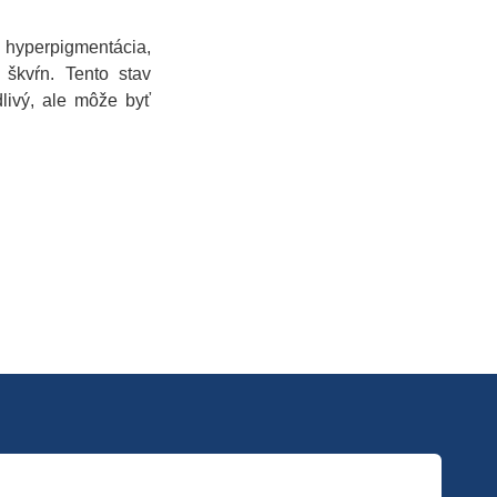
hyperpigmentácia,
 škvŕn. Tento stav
dlivý, ale môže byť