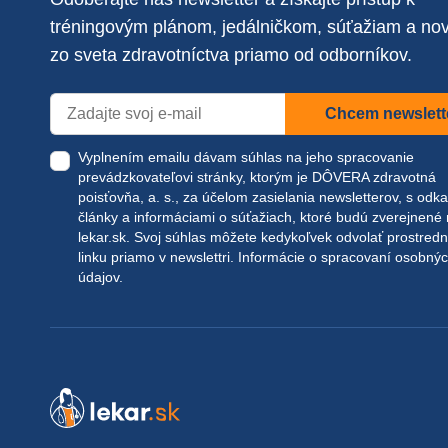
tréningovým plánom, jedálničkom, súťažiam a no
zo sveta zdravotníctva priamo od odborníkov.
Chcem newslett
Vyplnením emailu dávam súhlas na jeho spracovanie
prevádzkovateľovi stránky, ktorým je DÔVERA zdravotná
poisťovňa, a. s., za účelom zasielania newsletterov, s odk
články a informáciami o súťažiach, ktoré budú zverejnené
lekar.sk
. Svoj súhlas môžete kedykoľvek odvolať prostred
linku priamo v newslettri.
Informácie o spracovaní osobný
údajov.