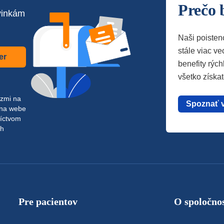
Prečo 
vinkám
Naši poisten
stále viac vec
er
benefity rých
všetko získa
azmi na
Spoznať 
 na webe
níctvom
ch
Pre pacientov
O spoločnos