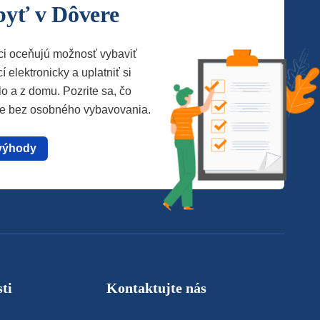
byť v Dôvere
ci oceňujú možnosť vybaviť
í elektronicky a uplatniť si
lo a z domu. Pozrite sa, čo
te bez osobného vybavovania.
výhody
ti
Kontaktujte nás