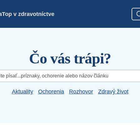
a
Top v zdravotníctve
Čo vás trápi?
Aktuality
Ochorenia
Rozhovor
Zdravý život