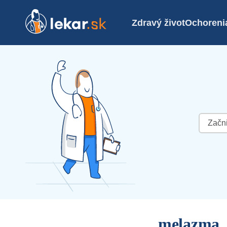
Zdravý život
Ochoreni
Hľadať:
melazma