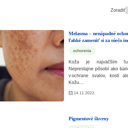
Zoradiť
Melasma – nenápadné ochore
ľahké zameniť si za niečo in
ochorenia
Koža je najväčším ľu
Neprestajne pôsobí ako bariér
v ochrane svalov, kostí al
Kožu…
14.11.2022
Pigmentové škvrny