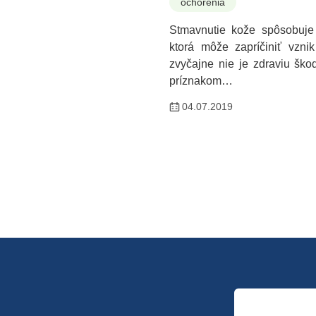
ochorenia
Stmavnutie kože spôsobuje 
ktorá môže zapríčiniť vznik
zvyčajne nie je zdraviu ško
príznakom…
04.07.2019