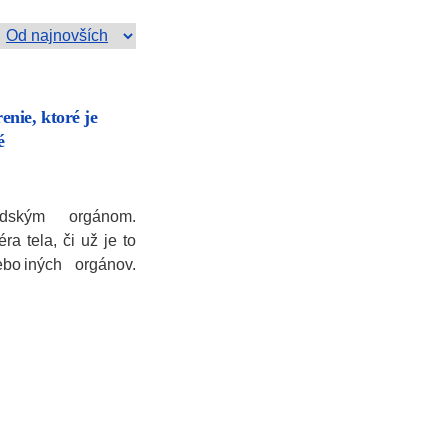
nie, ktoré je
é
dským orgánom.
a tela, či už je to
ebo iných orgánov.