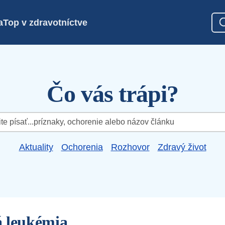
a
Top v zdravotníctve
Čo vás trápi?
Aktuality
Ochorenia
Rozhovor
Zdravý život
 leukémia