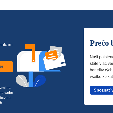
Prečo 
vinkám
Naši poisten
stále viac vec
er
benefity rých
všetko získa
azmi na
Spoznať 
 na webe
níctvom
ch