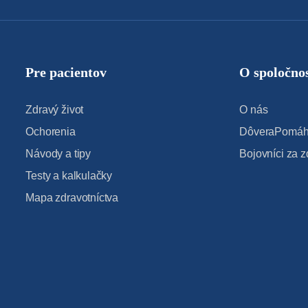
Pre pacientov
O spoločnos
Zdravý život
O nás
Ochorenia
DôveraPomáha
Návody a tipy
Bojovníci za z
Testy a kalkulačky
Mapa zdravotníctva