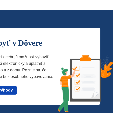
byť v Dôvere
ci oceňujú možnosť vybaviť
í elektronicky a uplatniť si
lo a z domu. Pozrite sa, čo
te bez osobného vybavovania.
výhody