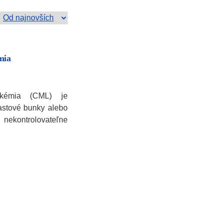
mia
ukémia (CML) je
lastové bunky alebo
nekontrolovateľne