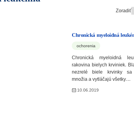
Zoradiť
Chronická myeloidná leuké
ochorenia
Chronická myeloidná le
rakovina bielych krviniek. B
nezrelé biele krvinky sa 
množia a vytláčajú všetky…
10.06.2019