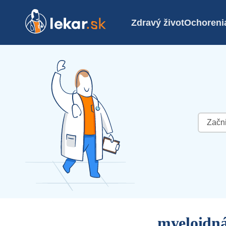
Zdravý život
Ochoreni
Hľadať:
myeloidná