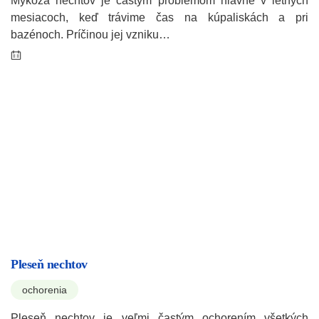
Mykóza nechtov je častým problémom hlavne v letných
mesiacoch, keď trávime čas na kúpaliskách a pri
bazénoch. Príčinou jej vzniku…
Pleseň nechtov
ochorenia
Pleseň nechtov je veľmi častým ochorením všetkých