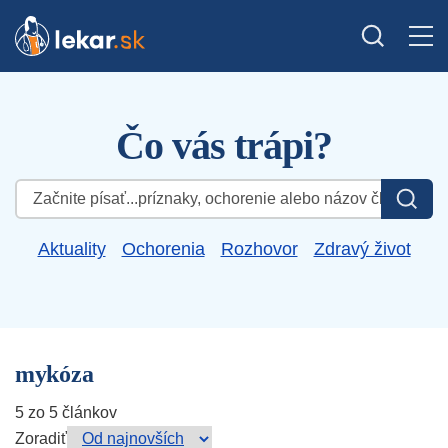
Čo vás trápi?
Hľadať:
Aktuality
Ochorenia
Rozhovor
Zdravý život
mykóza
5 zo 5 článkov
Zoradiť