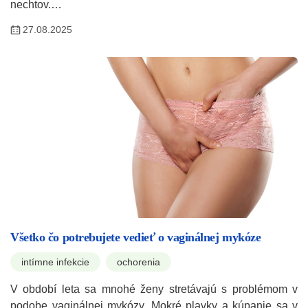
nechtov.…
27.08.2025
Všetko čo potrebujete vedieť o vaginálnej mykóze
intímne infekcie
ochorenia
V období leta sa mnohé ženy stretávajú s problémom v
podobe vaginálnej mykózy. Mokré plavky a kúpanie sa v