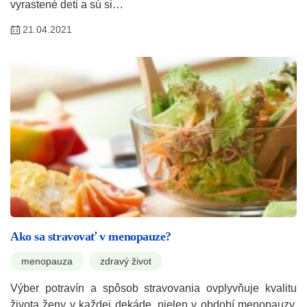
vyrastené deti a sú si…
21.04.2021
Ako sa stravovať v menopauze?
menopauza
zdravý život
Výber potravín a spôsob stravovania ovplyvňuje kvalitu
života ženy v každej dekáde, nielen v období menopauzy.