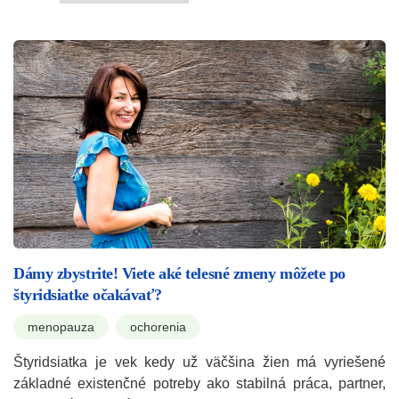
Dámy zbystrite! Viete aké telesné zmeny môžete po
štyridsiatke očakávať?
menopauza
ochorenia
Štyridsiatka je vek kedy už väčšina žien má vyriešené
základné existenčné potreby ako stabilná práca, partner,