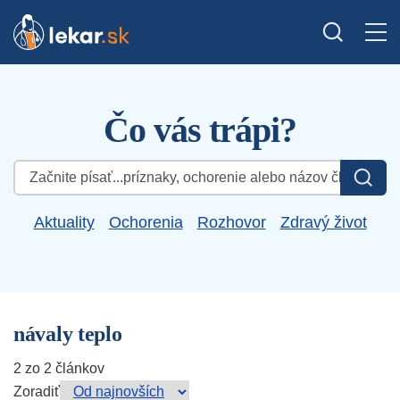
Čo vás trápi?
Hľadať:
Aktuality
Ochorenia
Rozhovor
Zdravý život
návaly teplo
2 zo 2 článkov
Zoradiť