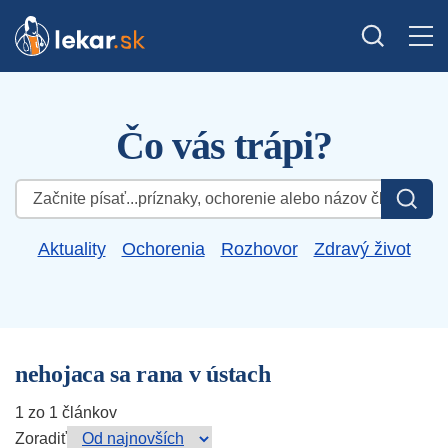
Čo vás trápi?
Hľadať:
Aktuality
Ochorenia
Rozhovor
Zdravý život
nehojaca sa rana v ústach
1 zo 1 článkov
Zoradiť