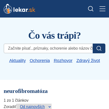
Čo vás trápi?
Hľadať:
Aktuality
Ochorenia
Rozhovor
Zdravý život
neurofibromatóza
1 zo 1 článkov
Zoradiť