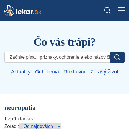
Čo vás trápi?
Hľadať:
Aktuality
Ochorenia
Rozhovor
Zdravý život
neuropatia
1 zo 1 článkov
Zoradiť