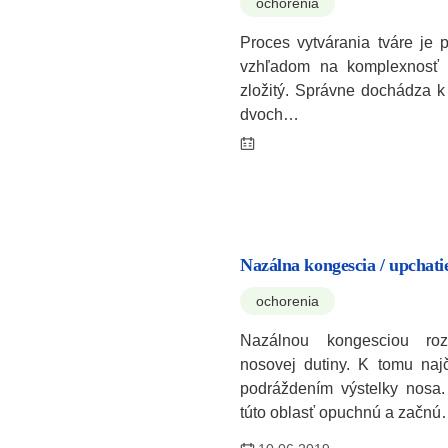
ochorenia
Proces vytvárania tváre je 
vzhľadom na komplexnosť te
zložitý. Správne dochádza k
dvoch…
Nazálna kongescia / upchati
ochorenia
Nazálnou kongesciou ro
nosovej dutiny. K tomu naj
podráždením výstelky nosa.
túto oblasť opuchnú a začn