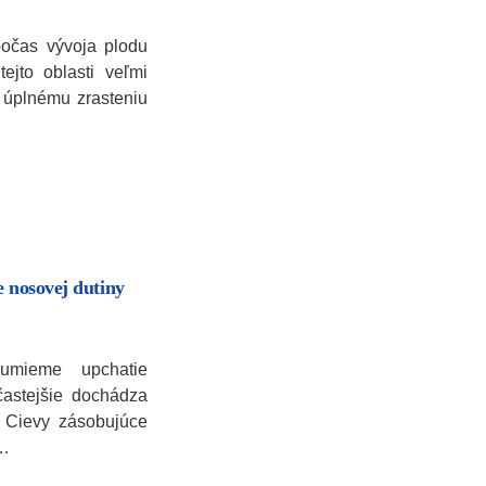
počas vývoja plodu
jto oblasti veľmi
 úplnému zrasteniu
e nosovej dutiny
zumieme upchatie
častejšie dochádza
 Cievy zásobujúce
ú…