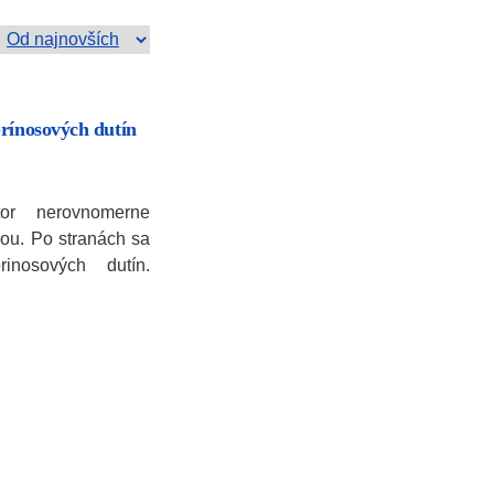
prínosových dutín
tor nerovnomerne
ou. Po stranách sa
inosových dutín.