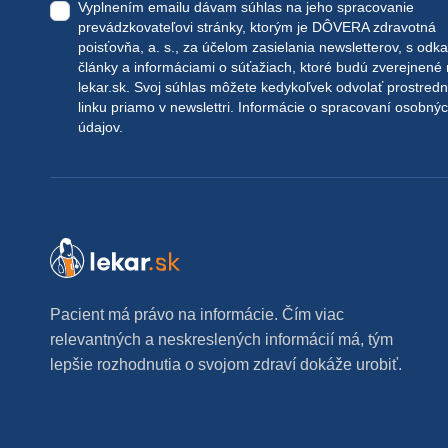
Vyplnením emailu dávam súhlas na jeho spracovanie
prevádzkovateľovi stránky, ktorým je DÔVERA zdravotná
poisťovňa, a. s., za účelom zasielania newsletterov, s odk
články a informáciami o súťažiach, ktoré budú zverejnené
lekar.sk
. Svoj súhlas môžete kedykoľvek odvolať prostred
linku priamo v newslettri.
Informácie o spracovaní osobný
údajov.
Pacient má právo na informácie. Čím viac
relevantných a neskreslených informácií má, tým
lepšie rozhodnutia o svojom zdraví dokáže urobiť.