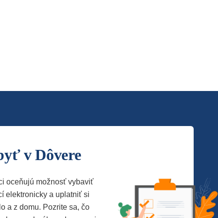
byť v Dôvere
ci oceňujú možnosť vybaviť
í elektronicky a uplatniť si
lo a z domu. Pozrite sa, čo