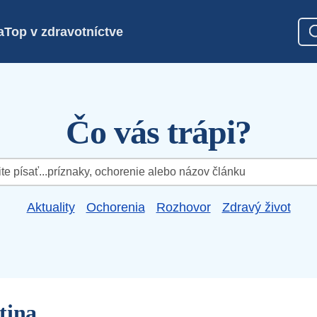
a
Top v zdravotníctve
Čo vás trápi?
Aktuality
Ochorenia
Rozhovor
Zdravý život
tina