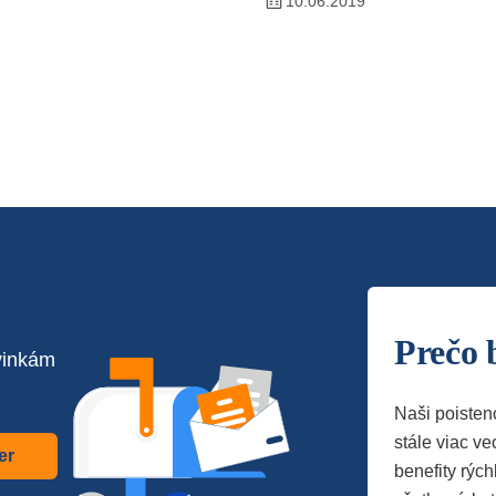
10.06.2019
Prečo 
vinkám
Naši poisten
stále viac vec
er
benefity rých