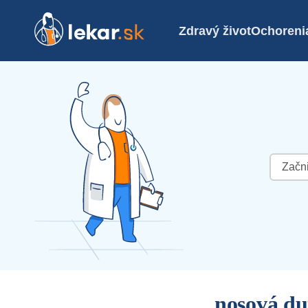
Zdravý život
Ochoreni
Hľadať:
nosová du