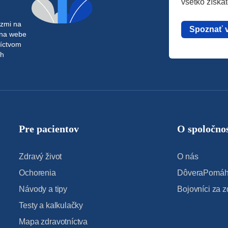
všetko získa
azmi na
Spoznať 
 na webe
níctvom
ch
Pre pacientov
O spoločnos
Zdravý život
O nás
Ochorenia
DôveraPomáha
Návody a tipy
Bojovníci za z
Testy a kalkulačky
Mapa zdravotníctva