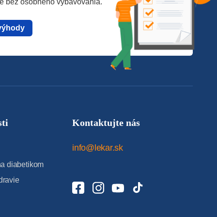
te bez osobného vybavovania.
výhody
ti
Kontaktujte nás
info@lekar.sk
 diabetikom
dravie