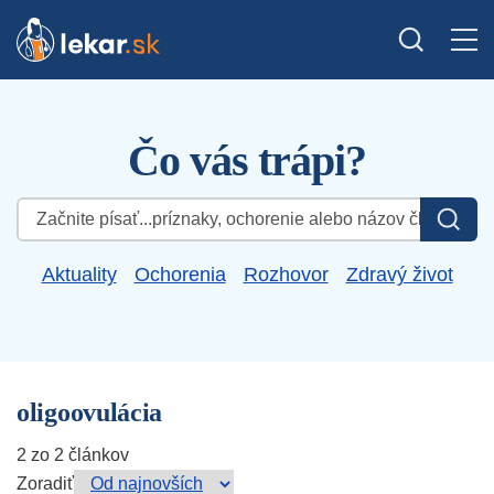
Čo vás trápi?
Hľadať:
Aktuality
Ochorenia
Rozhovor
Zdravý život
oligoovulácia
2 zo 2 článkov
Zoradiť