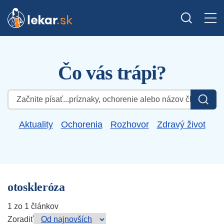
Čo vás trápi?
Hľadať:
Aktuality
Ochorenia
Rozhovor
Zdravý život
otoskleróza
1 zo 1 článkov
Zoradiť