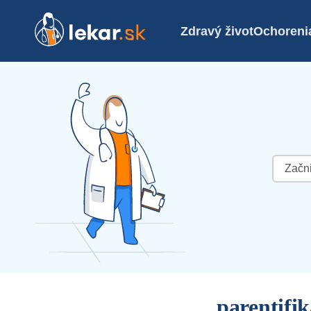
Zdravý život
Ochoreni
Hľadať:
parentifik