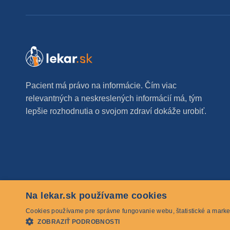
Pacient má právo na informácie. Čím viac
relevantných a neskreslených informácií má, tým
lepšie rozhodnutia o svojom zdraví dokáže urobiť.
Na lekar.sk používame cookies
© 2026 lekar.sk Všetky práva vyhradené
Cookies používame pre správne fungovanie webu, štatistické a marke
ZOBRAZIŤ PODROBNOSTI