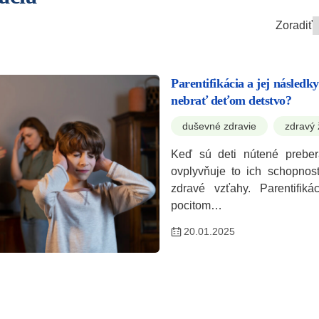
Zoradiť
Parentifikácia a jej následky
nebrať deťom detstvo?
duševné zdravie
zdravý 
Keď sú deti nútené prebera
ovplyvňuje to ich schopnos
zdravé vzťahy. Parentifik
pocitom…
20.01.2025