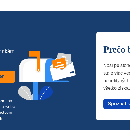
Prečo 
vinkám
Naši poisten
stále viac vec
er
benefity rých
všetko získa
azmi na
Spoznať 
 na webe
níctvom
ch