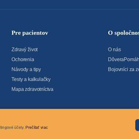
Pre pacientov
O spoločnos
Zdravý život
O nás
Ochorenia
DôveraPomáha
Návody a tipy
Bojovníci za z
Testy a kalkulačky
Mapa zdravotníctva
tingové účely.
Prečítať viac