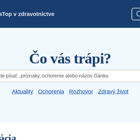
a
Top v zdravotníctve
Čo vás trápi?
Aktuality
Ochorenia
Rozhovor
Zdravý život
ácia