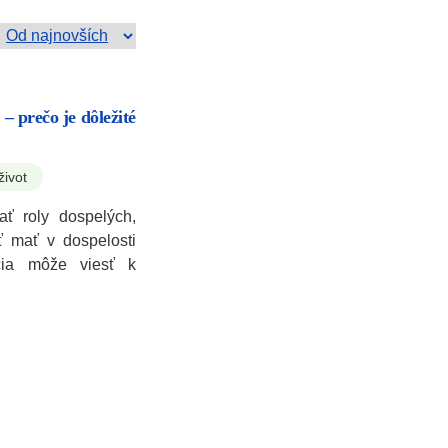
 – prečo je dôležité
život
ť roly dospelých,
ť mať v dospelosti
ácia môže viesť k