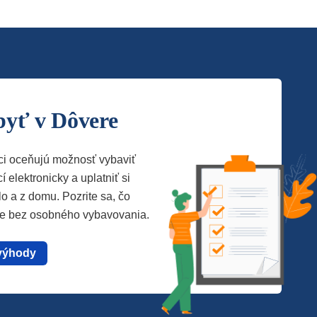
byť v Dôvere
ci oceňujú možnosť vybaviť
í elektronicky a uplatniť si
lo a z domu. Pozrite sa, čo
te bez osobného vybavovania.
výhody