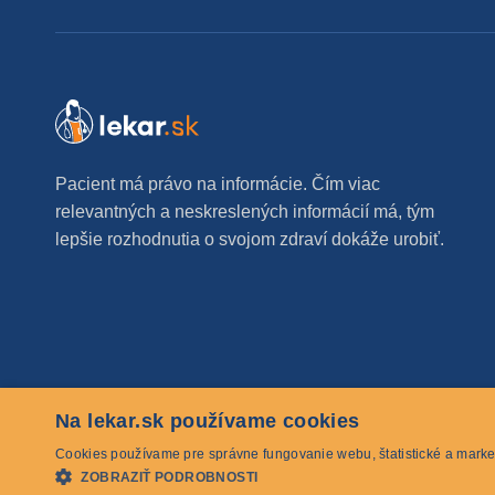
Pacient má právo na informácie. Čím viac
relevantných a neskreslených informácií má, tým
lepšie rozhodnutia o svojom zdraví dokáže urobiť.
Na lekar.sk používame cookies
© 2026 lekar.sk Všetky práva vyhradené
Cookies používame pre správne fungovanie webu, štatistické a marke
ZOBRAZIŤ PODROBNOSTI