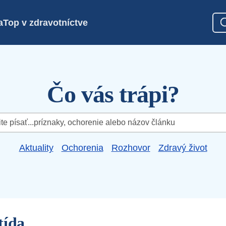
a
Top v zdravotníctve
Čo vás trápi?
Aktuality
Ochorenia
Rozhovor
Zdravý život
tída