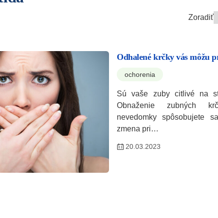
Zoradiť
Odhalené krčky vás môžu pr
ochorenia
Sú vaše zuby citlivé na s
Obnaženie zubných k
nevedomky spôsobujete sa
zmena pri…
20.03.2023