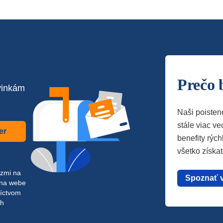
Prečo 
vinkám
Naši poisten
stále viac vec
er
benefity rých
všetko získa
azmi na
Spoznať 
 na webe
níctvom
ch