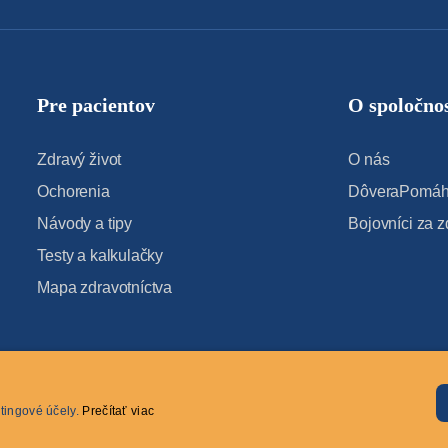
Pre pacientov
O spoločnos
Zdravý život
O nás
Ochorenia
DôveraPomáha
Návody a tipy
Bojovníci za z
Testy a kalkulačky
Mapa zdravotníctva
tingové účely.
Prečítať viac