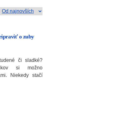
ipraviť o zuby
tudené či sladké?
rčkov si možno
mi. Niekedy stačí