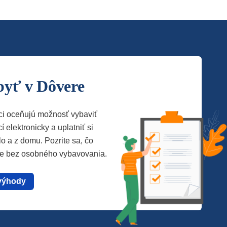
byť v Dôvere
ci oceňujú možnosť vybaviť
í elektronicky a uplatniť si
lo a z domu. Pozrite sa, čo
te bez osobného vybavovania.
výhody