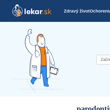
Zdravý život
Ochoreni
Hľadať:
parodonti