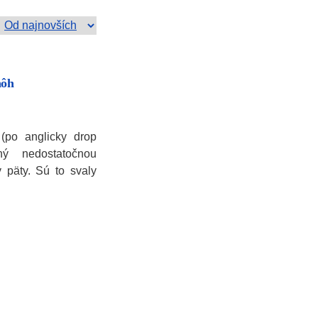
nôh
(po anglicky drop
ný nedostatočnou
v päty. Sú to svaly