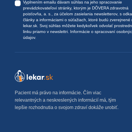
Vyplnením emailu dávam súhlas na jeho spracovanie
prevádzkovateľovi stránky, ktorým je DÔVERA zdravotná
poisťovňa, a. s., za účelom zasielania newsletterov, s odk
články a informáciami o súťažiach, ktoré budú zverejnené
lekar.sk
. Svoj súhlas môžete kedykoľvek odvolať prostred
linku priamo v newslettri.
Informácie o spracovaní osobný
údajov.
Pacient má právo na informácie. Čím viac
relevantných a neskreslených informácií má, tým
lepšie rozhodnutia o svojom zdraví dokáže urobiť.