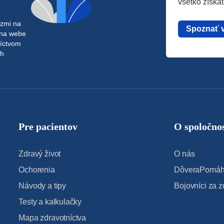
všetko získa
azmi na
Spoznať 
 na webe
níctvom
ch
Pre pacientov
O spoločnos
Zdravý život
O nás
Ochorenia
DôveraPomáha
Návody a tipy
Bojovníci za z
Testy a kalkulačky
Mapa zdravotníctva