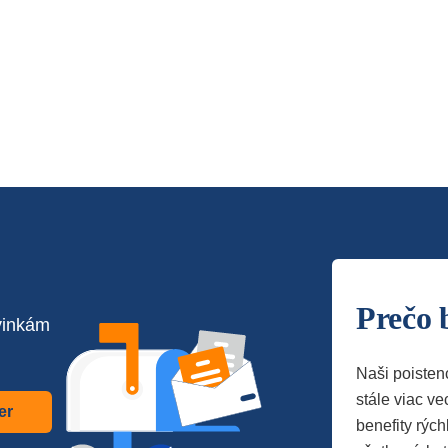
Prečo 
vinkám
Naši poisten
stále viac vec
er
benefity rých