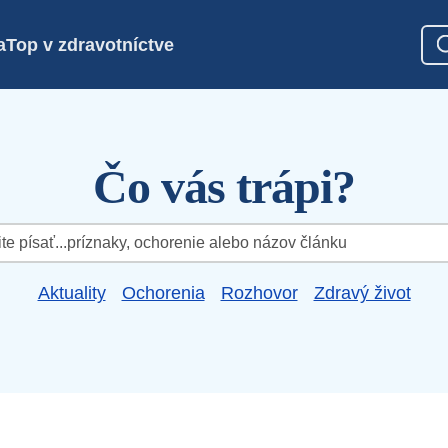
a
Top v zdravotníctve
Čo vás trápi?
Aktuality
Ochorenia
Rozhovor
Zdravý život