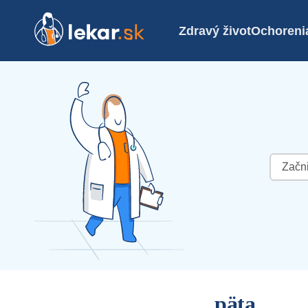
Zdravý život
Ochoreni
Hľadať:
päta