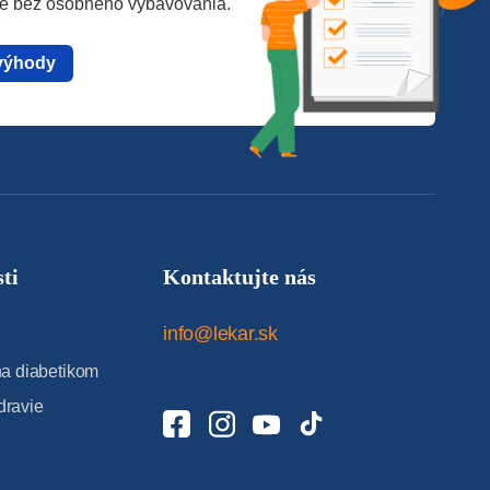
te bez osobného vybavovania.
výhody
ti
Kontaktujte nás
info@lekar.sk
 diabetikom
dravie