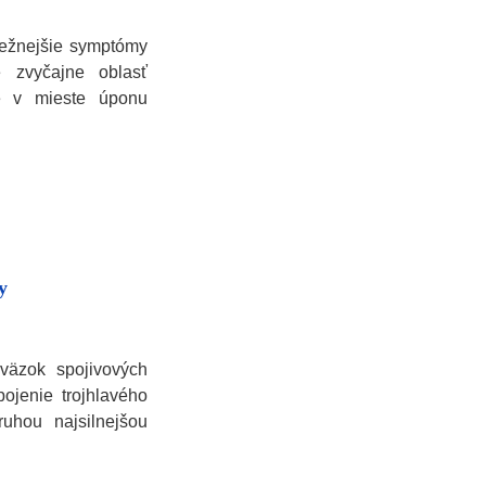
bežnejšie symptómy
e zvyčajne oblasť
e v mieste úponu
y
zväzok spojivových
pojenie trojhlavého
uhou najsilnejšou