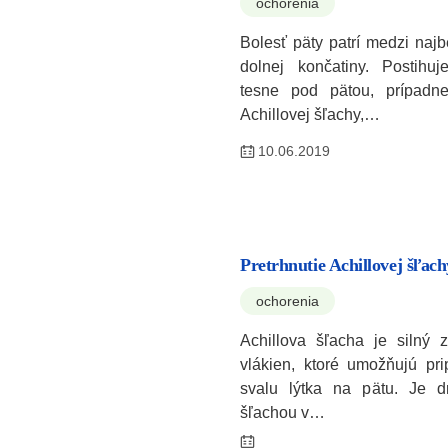
ochorenia
Bolesť päty patrí medzi naj
dolnej končatiny. Postihuj
tesne pod pätou, prípadn
Achillovej šľachy,…
10.06.2019
Pretrhnutie Achillovej šľach
ochorenia
Achillova šľacha je silný 
vlákien, ktoré umožňujú pri
svalu lýtka na pätu. Je dr
šľachou v…