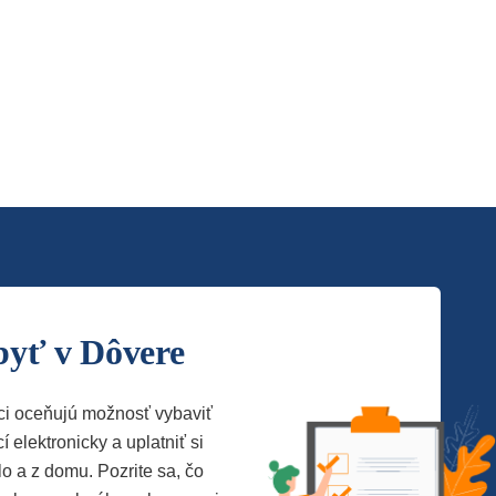
byť v Dôvere
ci oceňujú možnosť vybaviť
í elektronicky a uplatniť si
lo a z domu. Pozrite sa, čo