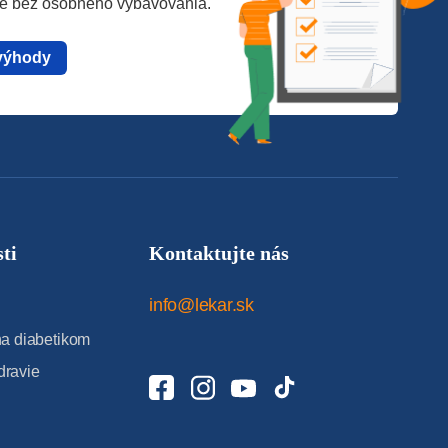
te bez osobného vybavovania.
výhody
ti
Kontaktujte nás
info@lekar.sk
 diabetikom
dravie