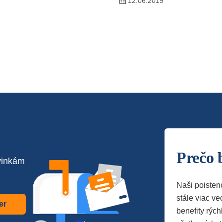
12.06.2019
Prečo 
vinkám
Naši poisten
stále viac vec
er
benefity rých