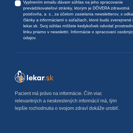
Vyplnením emailu dávam súhlas na jeho spracovanie
prevádzkovateľovi stránky, ktorým je DÔVERA zdravotná
poisťovňa, a. s., za účelom zasielania newsletterov, s odk
články a informáciami o súťažiach, ktoré budú zverejnené
lekar.sk
. Svoj súhlas môžete kedykoľvek odvolať prostred
linku priamo v newslettri.
Informácie o spracovaní osobný
údajov.
Pacient má právo na informácie. Čím viac
relevantných a neskreslených informácií má, tým
lepšie rozhodnutia o svojom zdraví dokáže urobiť.