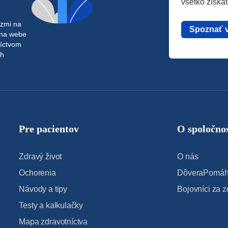
všetko získa
azmi na
Spoznať 
 na webe
níctvom
ch
Pre pacientov
O spoločnos
Zdravý život
O nás
Ochorenia
DôveraPomáha
Návody a tipy
Bojovníci za z
Testy a kalkulačky
Mapa zdravotníctva