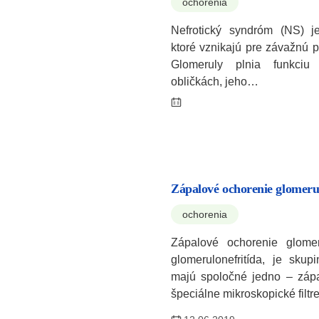
ochorenia
Nefrotický syndróm (NS) je
ktoré vznikajú pre závažnú 
Glomeruly plnia funkciu 
obličkách, jeho…
Zápalové ochorenie glomeru
ochorenia
Zápalové ochorenie glomer
glomerulonefritída, je skup
majú spoločné jedno – zápa
špeciálne mikroskopické filt