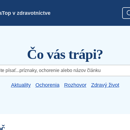
a
Top v zdravotníctve
Čo vás trápi?
Aktuality
Ochorenia
Rozhovor
Zdravý život
oč