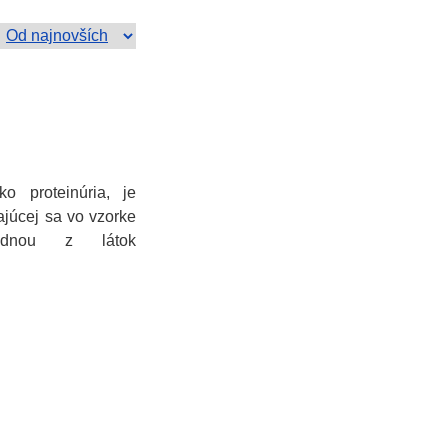
o proteinúria, je
ajúcej sa vo vzorke
ednou z látok