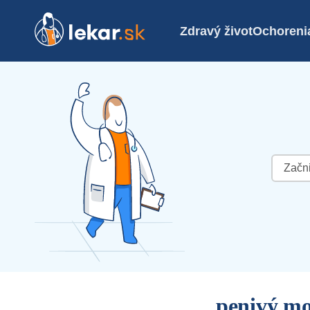
Zdravý život
Ochoreni
Hľadať:
penivý m