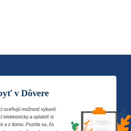
byť v Dôvere
ci oceňujú možnosť vybaviť
í elektronicky a uplatniť si
lo a z domu. Pozrite sa, čo