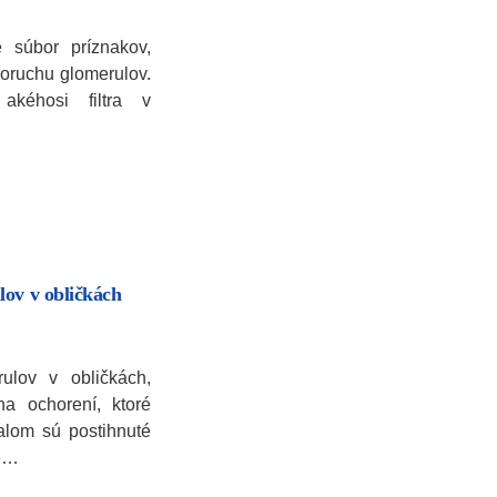
 súbor príznakov,
poruchu glomerulov.
akéhosi filtra v
lov v obličkách
ulov v obličkách,
ina ochorení, ktoré
lom sú postihnuté
re…