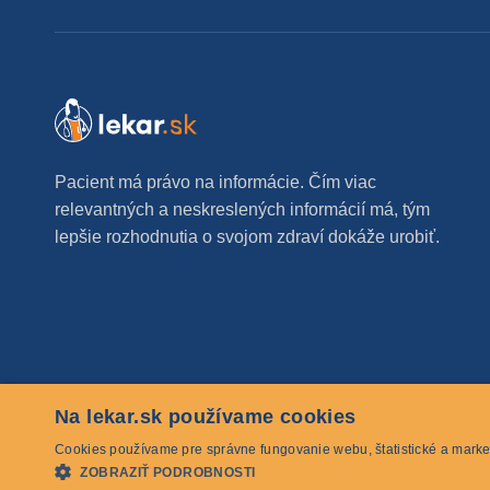
Pacient má právo na informácie. Čím viac
relevantných a neskreslených informácií má, tým
lepšie rozhodnutia o svojom zdraví dokáže urobiť.
Na lekar.sk používame cookies
© 2026 lekar.sk Všetky práva vyhradené
Cookies používame pre správne fungovanie webu, štatistické a marke
ZOBRAZIŤ PODROBNOSTI