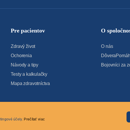
Pre pacientov
O spoločnos
Zdravý život
O nás
Ochorenia
DôveraPomáha
Návody a tipy
Bojovníci za z
Testy a kalkulačky
Mapa zdravotníctva
tingové účely.
Prečítať viac