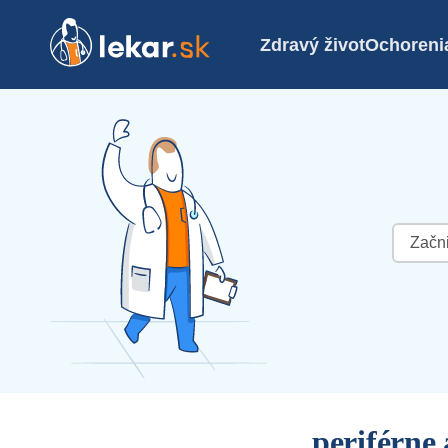
Zdravý život
Ochoreni
Hľadať:
periférne 