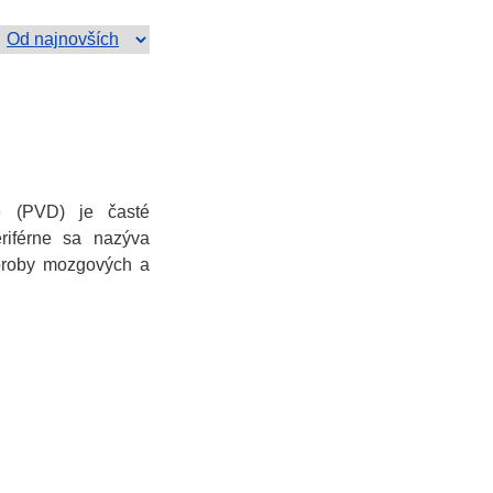
ie (PVD) je časté
riférne sa nazýva
oroby mozgových a