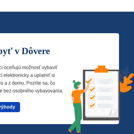
byť v Dôvere
ci oceňujú možnosť vybaviť
í elektronicky a uplatniť si
lo a z domu. Pozrite sa, čo
te bez osobného vybavovania.
výhody