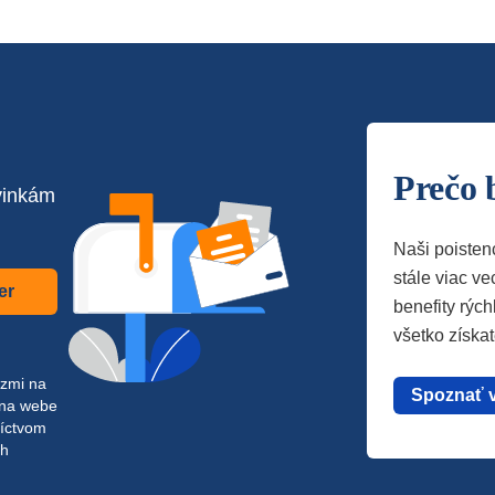
Prečo 
vinkám
Naši poisten
stále viac vec
er
benefity rých
všetko získa
azmi na
Spoznať 
 na webe
níctvom
ch