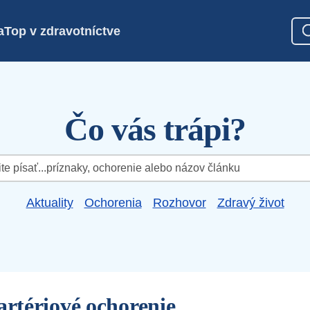
a
Top v zdravotníctve
Čo vás trápi?
Aktuality
Ochorenia
Rozhovor
Zdravý život
artériové ochorenie