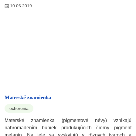
10.06.2019
Materské znamienka
ochorenia
Materské znamienka (pigmentové névy) vznikajú
nahromadením buniek produkujúcich čierny pigment
melanín. Na tele sa vyskytujú v rôznych tvaroch a