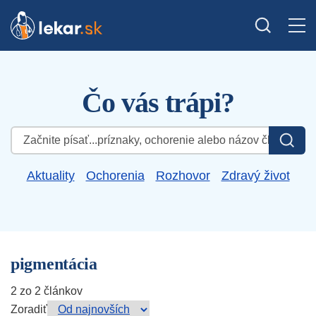
Čo vás trápi?
Hľadať:
Aktuality
Ochorenia
Rozhovor
Zdravý život
pigmentácia
2 zo 2 článkov
Zoradiť