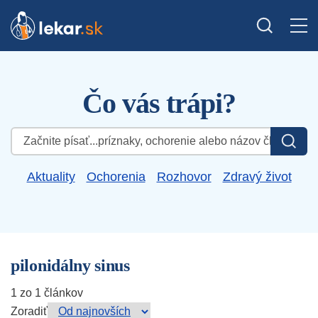
Čo vás trápi?
Hľadať:
Aktuality
Ochorenia
Rozhovor
Zdravý život
pilonidálny sinus
1 zo 1 článkov
Zoradiť