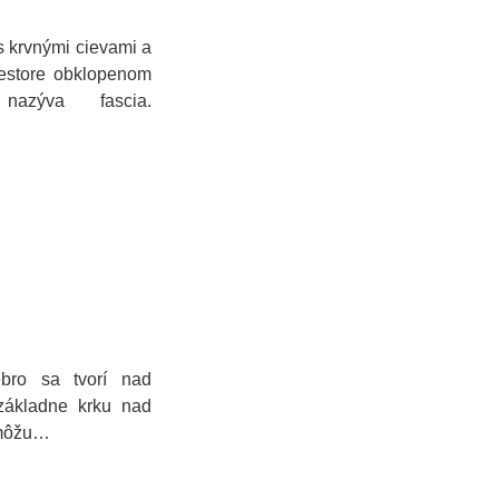
s krvnými cievami a
iestore obklopenom
nazýva fascia.
ebro sa tvorí nad
základne krku nad
 môžu…