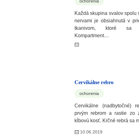
ochorenia
Každá skupina svalov spolu 
nervami je obsiahnutá v pr
tkanivom, ktoré sa 
Kompartment…
Cervikálne rebro
ochorenia
Cervikálne (nadbytočné) r
prvým rebrom a rastie zo 
kĺbovú kosť. Krčné rebrá sa
10.06.2019