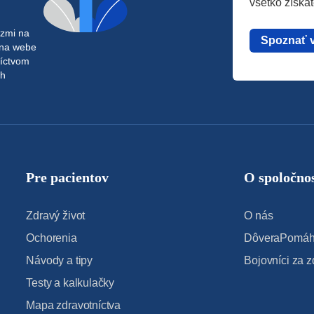
všetko získa
azmi na
Spoznať 
 na webe
níctvom
ch
Pre pacientov
O spoločnos
Zdravý život
O nás
Ochorenia
DôveraPomáha
Návody a tipy
Bojovníci za z
Testy a kalkulačky
Mapa zdravotníctva