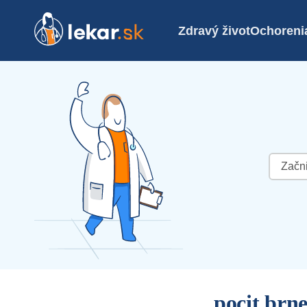
Zdravý život
Ochoreni
Hľadať:
pocit brn