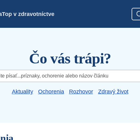
a
Top v zdravotníctve
Čo vás trápi?
Aktuality
Ochorenia
Rozhovor
Zdravý život
enia