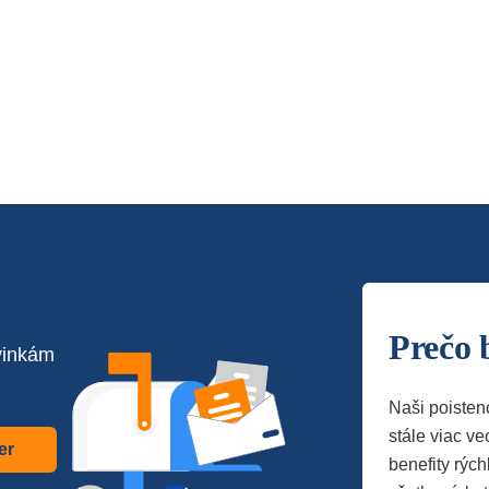
Prečo 
vinkám
Naši poisten
stále viac vec
er
benefity rých