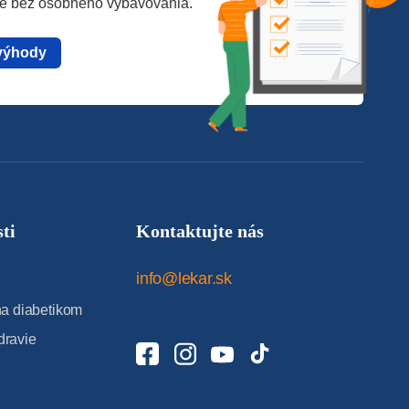
te bez osobného vybavovania.
výhody
ti
Kontaktujte nás
info@lekar.sk
 diabetikom
dravie