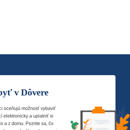
byť v Dôvere
ci oceňujú možnosť vybaviť
í elektronicky a uplatniť si
lo a z domu. Pozrite sa, čo