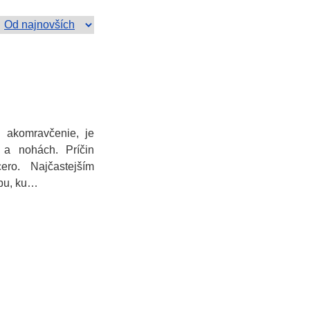
á akomravčenie, je
 a nohách. Príčin
ro. Najčastejším
bu, ku…