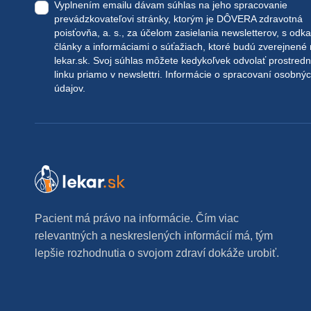
Vyplnením emailu dávam súhlas na jeho spracovanie
prevádzkovateľovi stránky, ktorým je DÔVERA zdravotná
poisťovňa, a. s., za účelom zasielania newsletterov, s odk
články a informáciami o súťažiach, ktoré budú zverejnené
lekar.sk
. Svoj súhlas môžete kedykoľvek odvolať prostred
linku priamo v newslettri.
Informácie o spracovaní osobný
údajov.
Pacient má právo na informácie. Čím viac
relevantných a neskreslených informácií má, tým
lepšie rozhodnutia o svojom zdraví dokáže urobiť.