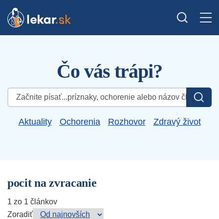
Čo vás trápi?
Hľadať:
Aktuality
Ochorenia
Rozhovor
Zdravý život
pocit na zvracanie
1 zo 1 článkov
Zoradiť