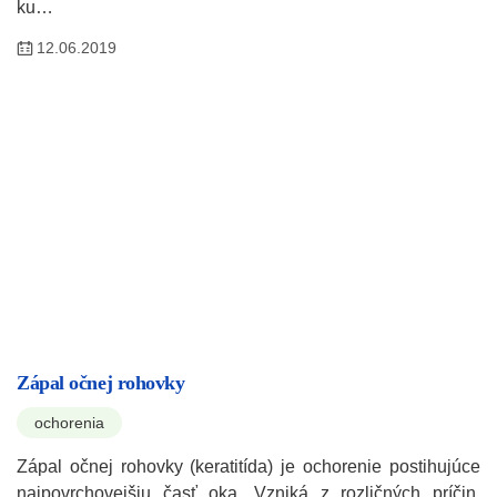
ku…
12.06.2019
Zápal očnej rohovky
ochorenia
Zápal očnej rohovky (keratitída) je ochorenie postihujúce
najpovrchovejšiu časť oka. Vzniká z rozličných príčin,