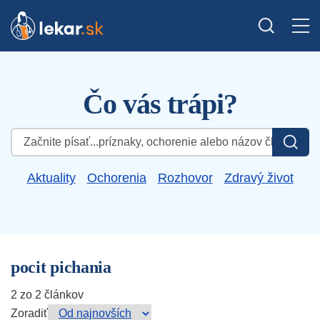
Čo vás trápi?
Hľadať:
Aktuality
Ochorenia
Rozhovor
Zdravý život
pocit pichania
2 zo 2 článkov
Zoradiť