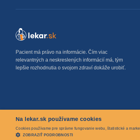
Pacient má právo na informácie. Čím viac
relevantných a neskreslených informácií má, tým
lepšie rozhodnutia o svojom zdraví dokáže urobiť.
Na lekar.sk používame cookies
© 2026 lekar.sk Všetky práva vyhradené
Cookies používame pre správne fungovanie webu, štatistické a marke
ZOBRAZIŤ PODROBNOSTI