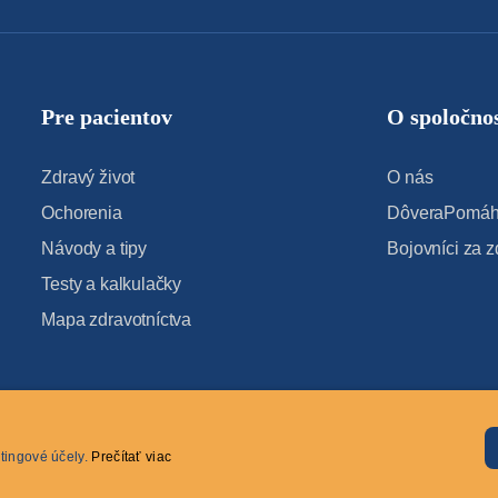
Pre pacientov
O spoločnos
Zdravý život
O nás
Ochorenia
DôveraPomáha
Návody a tipy
Bojovníci za z
Testy a kalkulačky
Mapa zdravotníctva
tingové účely.
Prečítať viac