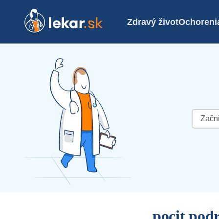
Zdravý život
Ochoreni
Hľadať:
pocit pod