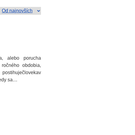
a, alebo porucha
ročného obdobia,
 postihuječlovekav
kedy sa…