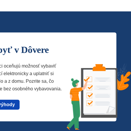
byť v Dôvere
ci oceňujú možnosť vybaviť
í elektronicky a uplatniť si
lo a z domu. Pozrite sa, čo
te bez osobného vybavovania.
výhody