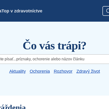
a
Top v zdravotníctve
Čo vás trápi?
Aktuality
Ochorenia
Rozhovor
Zdravý život
ráždenia