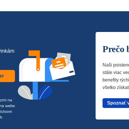
Prečo 
vinkám
Naši poisten
stále viac vec
er
benefity rých
všetko získa
azmi na
Spoznať 
 na webe
níctvom
ch