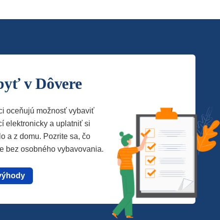
byť v Dôvere
ci oceňujú možnosť vybaviť
í elektronicky a uplatniť si
lo a z domu. Pozrite sa, čo
te bez osobného vybavovania.
výhody