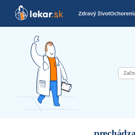
Zdravý život
Ochoreni
Hľadať:
prechádza