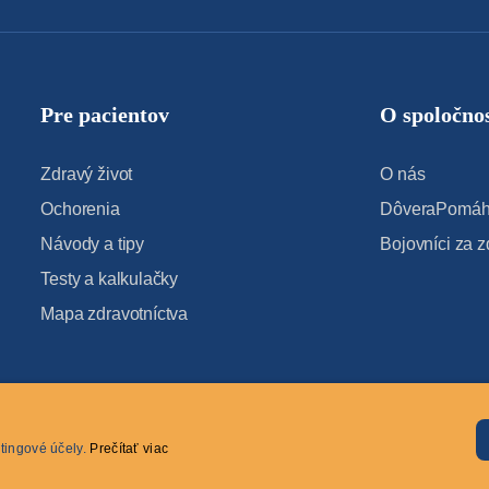
Pre pacientov
O spoločnos
Zdravý život
O nás
Ochorenia
DôveraPomáha
Návody a tipy
Bojovníci za z
Testy a kalkulačky
Mapa zdravotníctva
tingové účely.
Prečítať viac