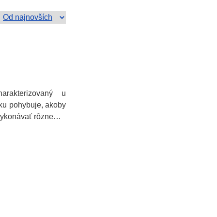
arakterizovaný u
nku pohybuje, akoby
ž vykonávať rôzne…