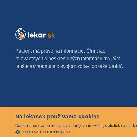
Pacient má právo na informácie. Čím viac
relevantných a neskreslených informácií má, tým
lepšie rozhodnutia o svojom zdraví dokáže urobiť.
Na lekar.sk používame cookies
© 2026 lekar.sk Všetky práva vyhradené
Cookies používame pre správne fungovanie webu, štatistické a marke
ZOBRAZIŤ PODROBNOSTI