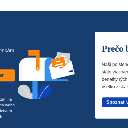
Prečo 
vinkám
Naši poisten
stále viac vec
er
benefity rých
všetko získa
azmi na
Spoznať 
 na webe
níctvom
ch