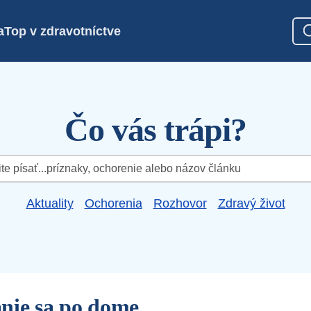
a
Top v zdravotníctve
Čo vás trápi?
Aktuality
Ochorenia
Rozhovor
Zdravý život
nie sa po dome