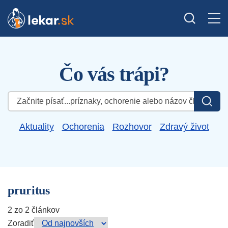
Čo vás trápi?
Hľadať:
Aktuality
Ochorenia
Rozhovor
Zdravý život
pruritus
2 zo 2 článkov
Zoradiť