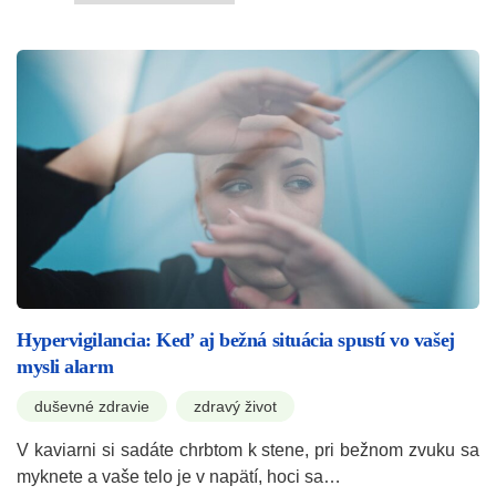
Hypervigilancia: Keď aj bežná situácia spustí vo vašej
mysli alarm
duševné zdravie
zdravý život
V kaviarni si sadáte chrbtom k stene, pri bežnom zvuku sa
myknete a vaše telo je v napätí, hoci sa…