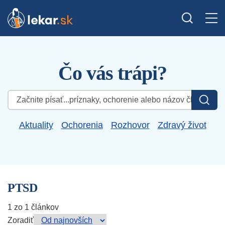
Čo vás trápi?
Hľadať:
Aktuality
Ochorenia
Rozhovor
Zdravý život
PTSD
1 zo 1 článkov
Zoradiť