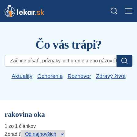
Čo vás trápi?
Hľadať:
Aktuality
Ochorenia
Rozhovor
Zdravý život
rakovina oka
1 zo 1 článkov
Zoradiť