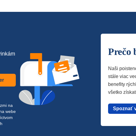
Prečo 
vinkám
Naši poisten
stále viac vec
er
benefity rých
všetko získa
azmi na
Spoznať 
 na webe
níctvom
ch