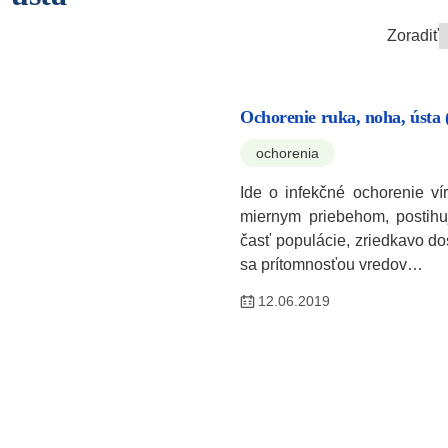
Zoradiť
Ochorenie ruka, noha, úst
ochorenia
Ide o infekčné ochorenie v
miernym priebehom, postihu
časť populácie, zriedkavo d
sa prítomnosťou vredov…
12.06.2019