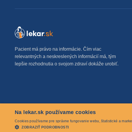
Pacient má právo na informácie. Čím viac
relevantných a neskreslených informácií má, tým
lepšie rozhodnutia o svojom zdraví dokáže urobiť.
Na lekar.sk používame cookies
© 2026 lekar.sk Všetky práva vyhradené
Cookies používame pre správne fungovanie webu, štatistické a marke
ZOBRAZIŤ PODROBNOSTI