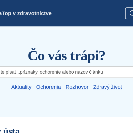
a
Top v zdravotníctve
Čo vás trápi?
Aktuality
Ochorenia
Rozhovor
Zdravý život
 ústa