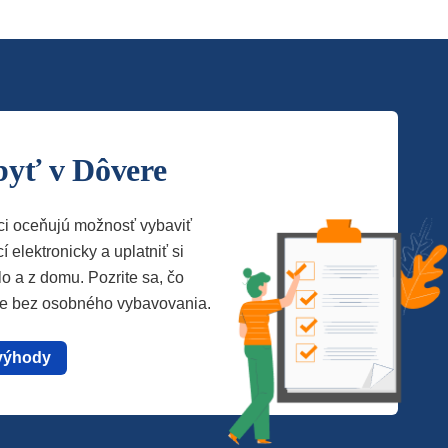
byť v Dôvere
ci oceňujú možnosť vybaviť
í elektronicky a uplatniť si
lo a z domu. Pozrite sa, čo
te bez osobného vybavovania.
výhody