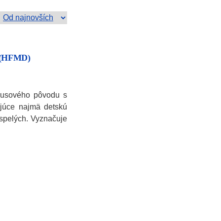
a (HFMD)
írusového pôvodu s
júce najmä detskú
ospelých. Vyznačuje