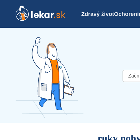
Zdravý život
Ochoreni
Hľadať:
ruky nohy