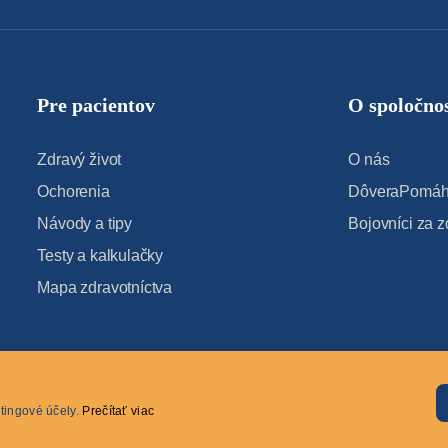
Pre pacientov
O spoločnos
Zdravý život
O nás
Ochorenia
DôveraPomáha
Návody a tipy
Bojovníci za z
Testy a kalkulačky
Mapa zdravotníctva
tingové účely.
Prečítať viac